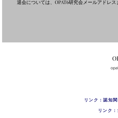
退会については、OPAT6研究会メールアドレス
O
opa
リンク：認知関
リンク：