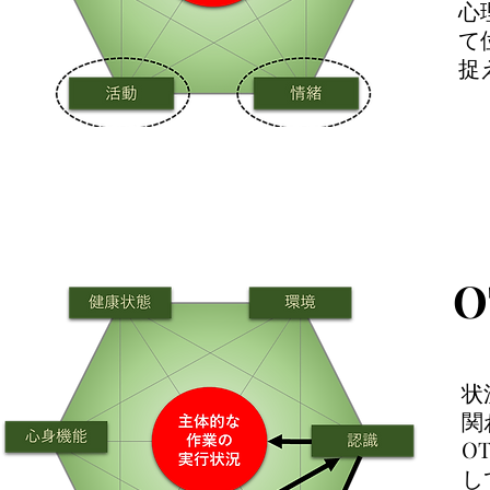
​
て
捉
状
関
O
し