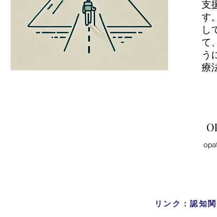
支
す
し
て
う
療
O
opa
リンク：認知関