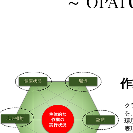
～ OPAT
作
ク
を
環
表