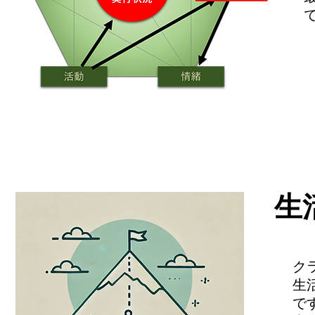
​
ク
生
で