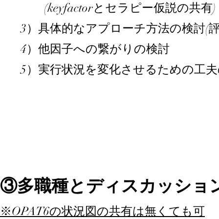
(keyfactorとセラピー仮説の共有)
3）具体的なアプローチ方法の検討(
4）他因子への繋がりの検討
5）
実行状況
を変化させるための工夫
③多職種とディスカッショ
※OPAT6の状況図の共有は無くても可