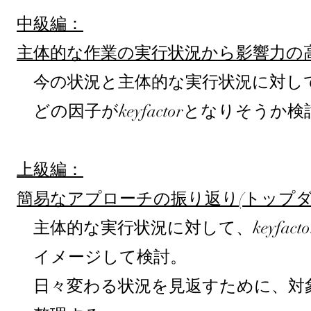
中級編：
主体的な作業の実行状況から影響力の高
今の状況と主体的な実行状況に対
し
どの因子がkeyfactorとなりそうか
検
上級編：
​
簡易なアプローチの振り返り
(トップ
主体的な実行状況に対して、keyfa
イメージして検討。
日々変わる状況を見返すために、対象