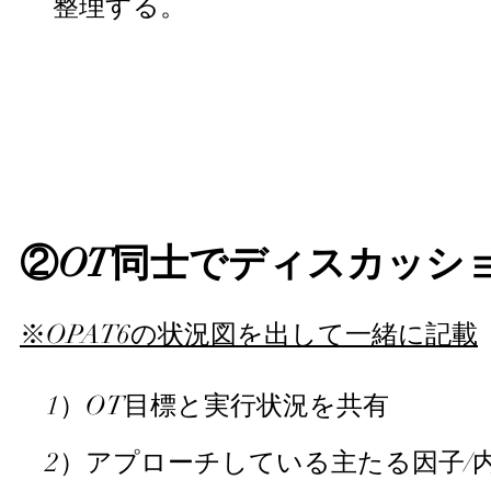
整理する。
②O
T同士でディスカッシ
​※OPAT6の状況図を出して一緒に記載
1）OT目標と実行状況を共有
2）アプローチしている主たる因子/