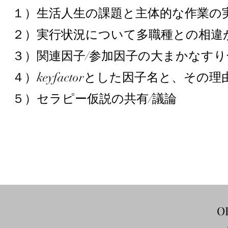
１
）生活人生の課題
と主体的な作業の
２）実行状況に
ついて多職種との相違
３）関連因子/参加因子の大まかなすり
４）keyfactorとした因子名と、その
５）セラピー仮説の共有/議論
O