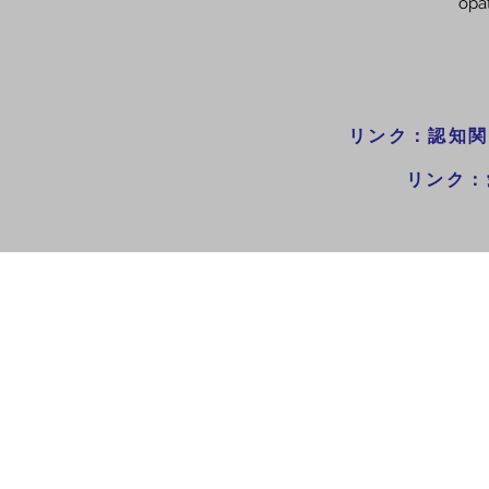
opa
リンク：認知関
リンク：